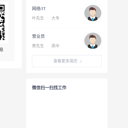
网络/IT
叶先生
·
大专
营业员
男先生
·
高中
息
查看更多简历
微信扫一扫找工作